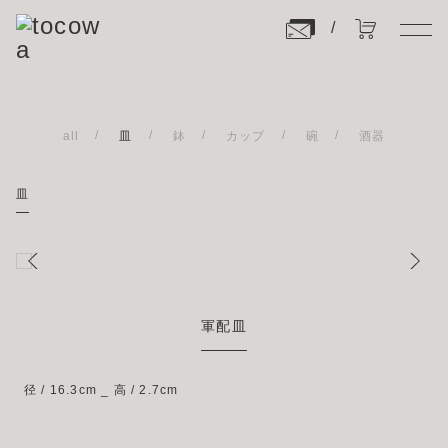
all
皿
鉢
カップ
碗
酒器
皿
軍配皿
径 / 16.3cm _ 高 / 2.7cm