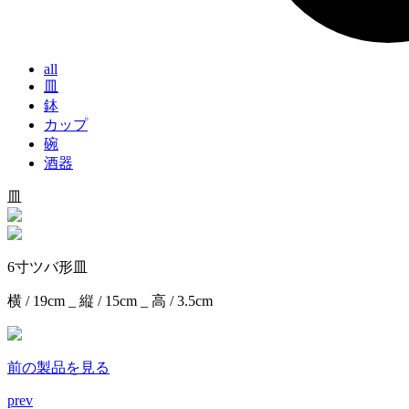
all
皿
鉢
カップ
碗
酒器
皿
6寸ツバ形皿
横 / 19cm _ 縦 / 15cm _ 高 / 3.5cm
前の製品を見る
prev